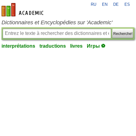
RU
EN
DE
ES
fr-academic.com
Dictionnaires et Encyclopédies sur 'Academic'
Recherche!
interprétations
traductions
livres
Игры ⚽