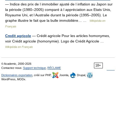
— Indice des prix de l immobilier ajusté de l inflation au Japon sur
la période (1980–2005) comparé à l appréciation aux Etats Unis,
Royaume Uni, et l Australie durant la période (1995–2005). Le
graphe illustre le fait que la bulle immobilière… …
Wikipédia en
Français
Credit agricole
— Crédit agricole Pour les articles homonymes,
voir Crédit agricole (homonymie). Logo de Crédit Agricole …
Wikipédia en Français
© Academic, 2000-2026
18+
Contactez-nous:
Support technique
,
RÉCLAME
Dictionnaires exportation
, créé sur PHP,
Joomla,
Drupal,
WordPress, MODx.